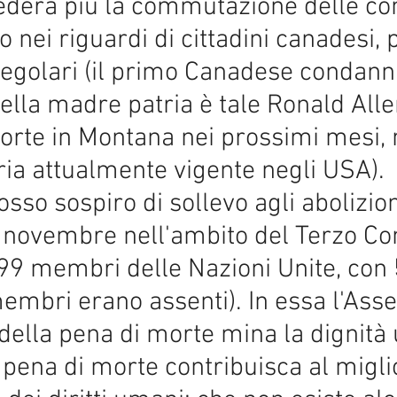
hiederà più la commutazione delle c
 nei riguardi di cittadini canadesi, p
 regolari (il primo Canadese condann
della madre patria è tale Ronald All
orte in Montana nei prossimi mesi,
ia attualmente vigente negli USA).
sso sospiro di sollevo agli abolizioni
5 novembre nell'ambito del Terzo C
99 membri delle Nazioni Unite, con 5
membri erano assenti). In essa l'As
 della pena di morte mina la dignit
 pena di morte contribuisca al migl