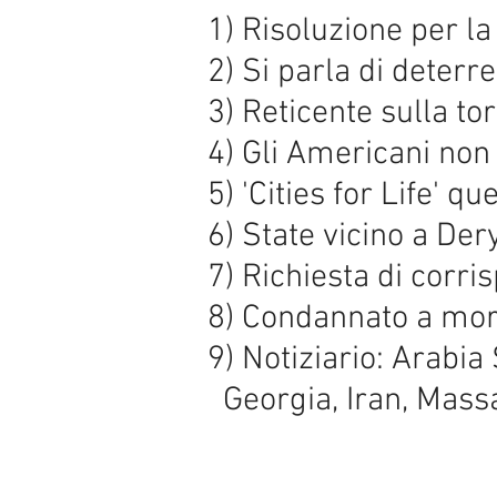
1) Risoluzione pe
2) Si parla di deter
3) Reticente sul
4) Gli Americani no
5) 'Cities for Life' 
6) State vicin
7) Richiesta di co
8) Condannato a 
9) Notiziario: Ara
Georgia, Iran, Mass