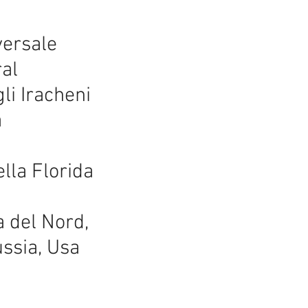
a
iversale
rney General
 agli Iracheni
a
orte della Florida
 amici
a, Corea del Nord,
Russia, Usa