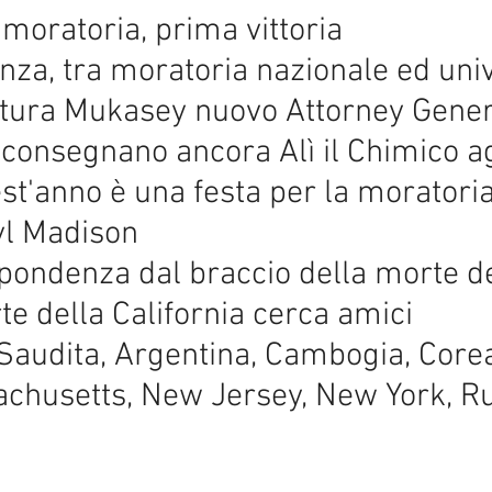
r la moratoria, prima vittori
renza, tra moratoria nazionale ed un
la tortura Mukasey nuovo Atto
n consegnano ancora Alì il Chimico
quest'anno è una festa per la moratori
o a Deryl Madison
rrispondenza dal braccio della m
morte della California cerca
bia Saudita, Argentina, Cambogi
achusetts, New Jersey, New York, 