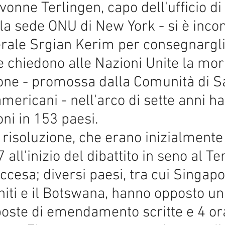
vonne Terlingen, capo dell'ufficio d
 la sede ONU di New York - si è inco
rale Srgian Kerim per consegnargli
che chiedono alle Nazioni Unite la mor
ione - promossa dalla Comunità di San
mericani - nell'arco di sette anni ha
oni in 153 paesi.
a risoluzione, che erano inizialment
 all'inizio del dibattito in seno al T
ccesa; diversi paesi, tra cui Singapor
niti e il Botswana, hanno opposto un
ste di emendamento scritte e 4 oral