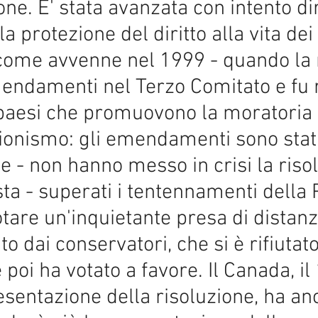
one. E' stata avanzata con intento d
 la protezione del diritto alla vita d
i come avvenne nel 1999 - quando la 
endamenti nel Terzo Comitato e fu r
i paesi che promuovono la moratoria 
ionismo: gli emendamenti sono stati t
e - non hanno messo in crisi la riso
sta - superati i tentennamenti della P
notare un'inquietante presa di distan
 dai conservatori, che si è rifiutat
 poi ha votato a favore. Il Canada, i
esentazione della risoluzione, ha a