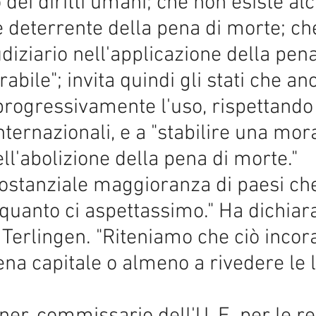
dei diritti umani; che non esiste al
re deterrente della pena di morte; 
udiziario nell'applicazione della pen
rabile"; invita quindi gli stati che a
rogressivamente l'uso, rispettando 
internazionali, e a "stabilire una mor
ell'abolizione della pena di morte."
sostanziale maggioranza di paesi che
di quanto ci aspettassimo." Ha dichia
Terlingen. "Riteniamo che ciò incora
ena capitale o almeno a rivedere le 