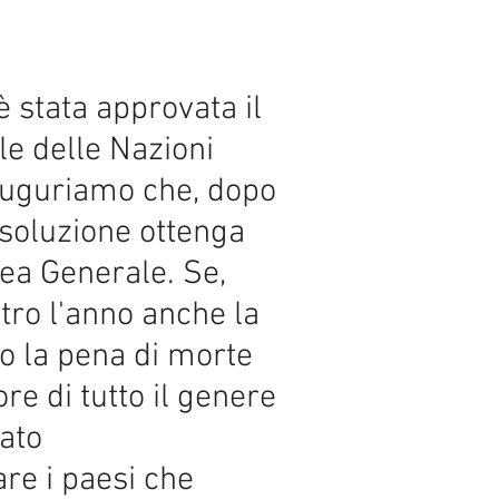
è stata approvata il
e delle Nazioni
 auguriamo che, dopo
isoluzione ottenga
lea Generale. Se,
ro l'anno anche la
ro la pena di morte
re di tutto il genere
tato
re i paesi che