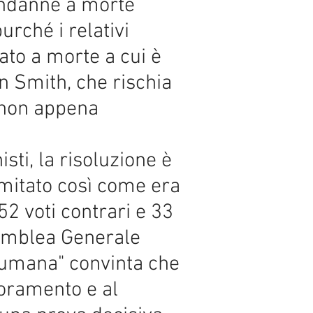
ondanne a morte
urché i relativi
ato a morte a cui è
en Smith, che rischia
 non appena
sti, la risoluzione è
omitato così come era
2 voti contrari e 33
semblea Generale
à umana" convinta che
ioramento e al