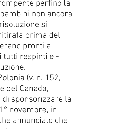
irompente perfino la
ei bambini non ancora
risoluzione si
itirata prima del
erano pronti a
utti respinti e -
luzione.
olonia (v. n. 152,
ze del Canada,
o di sponsorizzare la
l 1° novembre, in
nche annunciato che