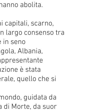
hanno abolita.
i capitali, scarno,
 un largo consenso tra
e in seno
gola, Albania,
rappresentante
zione è stata
ale, quello che si
l mondo, guidata da
a di Morte, da suor