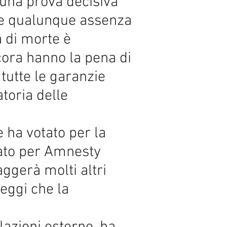
cuna prova decisiva
che qualunque assenza
a di morte è
ncora hanno la pena di
tutte le garanzie
atoria delle
 ha votato per la
rato per Amnesty
ggerà molti altri
leggi che la