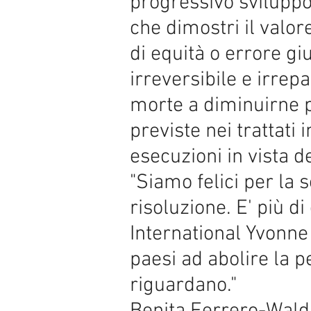
progressivo sviluppo 
che dimostri il valo
di equità o errore gi
irreversibile e irrepa
morte a diminuirne p
previste nei trattati 
esecuzioni in vista d
"Siamo felici per la 
risoluzione. E' più 
International Yvonne 
paesi ad abolire la p
riguardano."