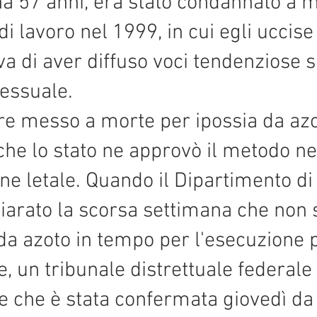
 ha 57 anni, era stato condannato a 
di lavoro nel 1999, in cui egli uccise
a di aver diffuso voci tendenziose su 
essuale.
ere messo a morte per ipossia da az
che lo stato ne approvò il metodo n
ione letale. Quando il Dipartimento d
iarato la scorsa settimana che non 
ia da azoto in tempo per l'esecuzion
e, un tribunale distrettuale federal
e che è stata confermata giovedì da