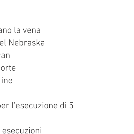
ano la vena
del Nebraska
ran
morte
mine
er l’esecuzione di 5
ù esecuzioni