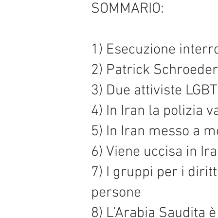
SOMMARIO:
1) Esecuzione interr
2) Patrick Schroeder
3) Due attiviste LGB
4) In Iran la polizia
5) In Iran messo a m
6) Viene uccisa in Ir
7) I gruppi per i dir
persone
8) L’Arabia Saudita è