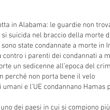
otta in Alabama: le guardie non trov
 si suicida nel braccio della morte 
T sono state condannate a morte in I
 va contro i parenti dei condannati a 
orte un sedicenne all’epoca del cri
an perché non porta bene il velo
itti umani e l'UE condannano Hamas p
 uno dei paesi in cui si compiono pi