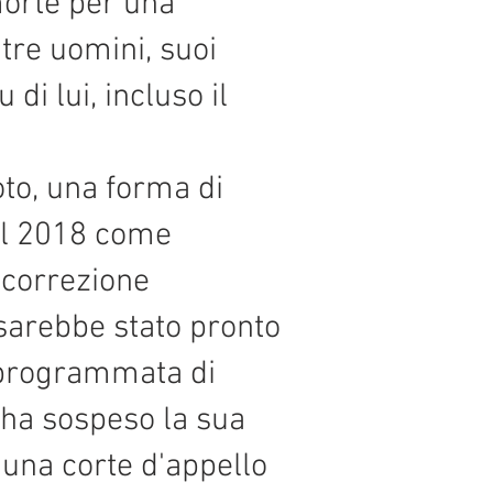
morte per una
 tre uomini, suoi
di lui, incluso il
oto, una forma di
el 2018 come
i correzione
sarebbe stato pronto
e programmata di
e ha sospeso la sua
 una corte d'appello