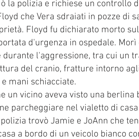
 la polizia e richiese un controllo d
Floyd che Vera sdraiati in pozze di 
ietà. Floyd fu dichiarato morto sul 
 portata d'urgenza in ospedale. Mor
te durante l'aggressione, tra cui un 
tura del cranio, fratture intorno agli
o e mani schiacciate.
he un vicino aveva visto una berlina
ine parcheggiare nel vialetto di casa 
 polizia trovò Jamie e JoAnn che ten
 casa a bordo di un veicolo bianco c