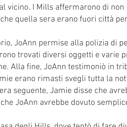
al vicino. I Mills affermarono di no
 che quella sera erano fuori città pe
rio, JoAnn permise alla polizia di pe
furono trovati diversi oggetti e varie 
e. Alla fine, JoAnn testimoniò in tri
mie erano rimasti svegli tutta la no
era seguente, Jamie disse che avre
e che JoAnn avrebbe dovuto semplic
sa degli Hills, dove tentò di fare d