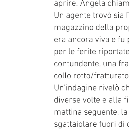
aprire. Angela chiamò
Un agente trovò sia 
magazzino della propr
era ancora viva e fu
per le ferite riporta
contundente, una frat
collo rotto/fratturat
Un'indagine rivelò c
diverse volte e alla f
mattina seguente, la
sgattaiolare fuori di