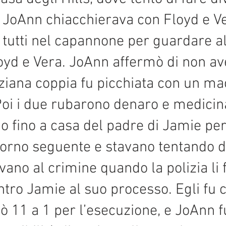
 JoAnn chiacchierava con Floyd e Ve
tutti nel capannone per guardare alc
oyd e Vera. JoAnn affermò di non av
nziana coppia fu picchiata con un ma
Poi i due rubarono denaro e medicina
 fino a casa del padre di Jamie per 
giorno seguente e stavano tentando d
avano al crimine quando la polizia li
tro Jamie al suo processo. Egli fu
tò 11 a 1 per l’esecuzione, e JoAnn 