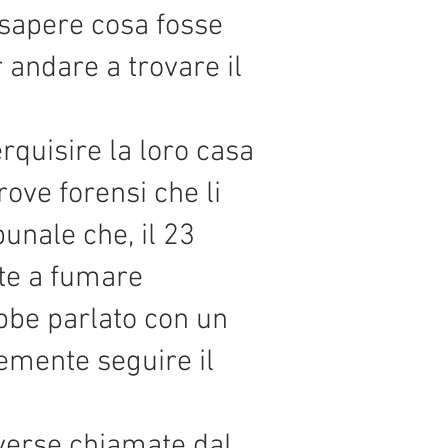
n sapere cosa fosse
r andare a trovare il
rquisire la loro casa
prove forensi che li
bunale che, il 23
tte a fumare
bbe parlato con un
emente seguire il
iverse chiamate dal