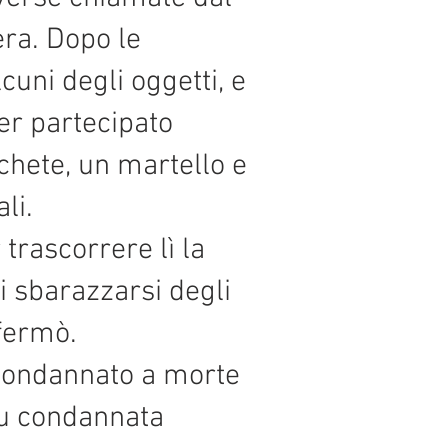
ra. Dopo le
uni degli oggetti, e
er partecipato
chete, un martello e
li.
trascorrere lì la
i sbarazzarsi degli
 fermò.
 condannato a morte
fu condannata