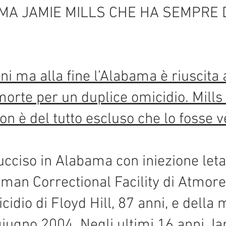
AMA JAMIE MILLS CHE HA SEMPRE 
nni ma alla fine l’Alabama è riuscit
morte per un duplice omicidio. Mills
on è del tutto escluso che lo fosse 
ucciso in Alabama con iniezione leta
eman Correctional Facility di Atmore
idio di Floyd Hill, 87 anni, e della 
giugno 2004. Negli ultimi 16 anni Ja