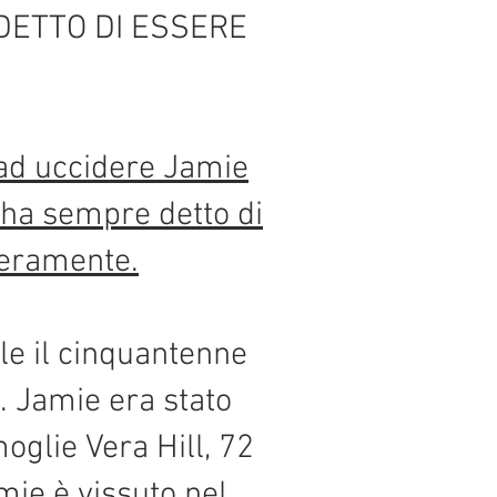
DETTO DI ESSERE
a ad uccidere Jamie
 ha sempre detto di
veramente.
le il cinquantenne
. Jamie era stato
moglie Vera Hill, 72
mie è vissuto nel