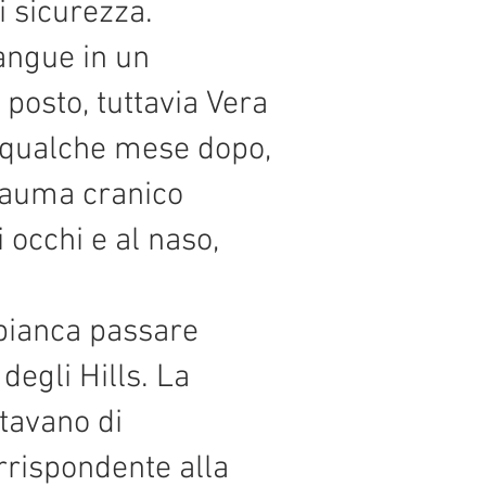
i sicurezza.
sangue in un
posto, tuttavia Vera
ì qualche mese dopo,
trauma cranico
 occhi e al naso,
 bianca passare
degli Hills. La
tavano di
orrispondente alla